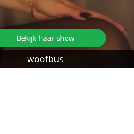
Bekijk haar show
woofbus