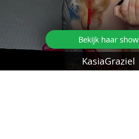
Bekijk haar show
KasiaGraziel