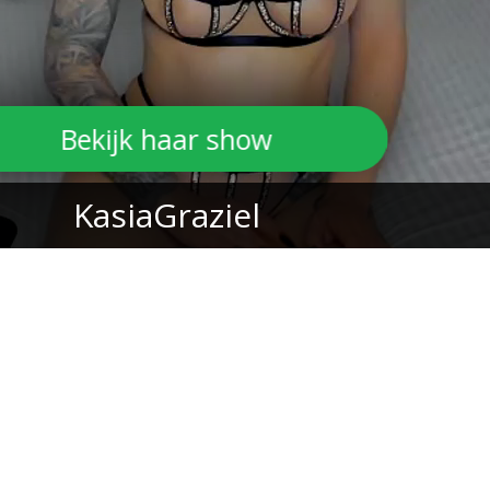
Bekijk haar show
KasiaGraziel