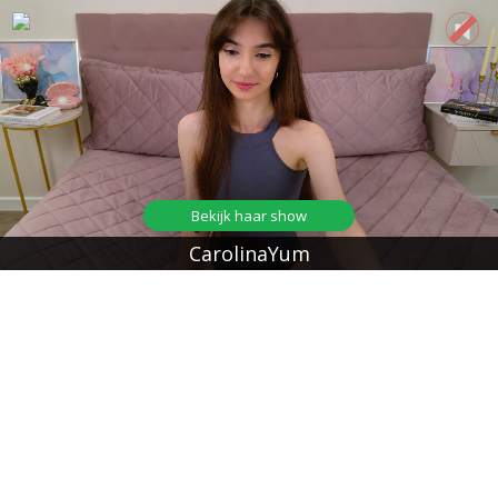
Bekijk haar show
CarolinaYum