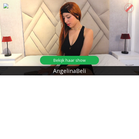
Bekijk haar show
AngelinaBeli