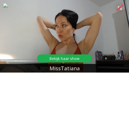
Bekijk haar show
MissTatiana