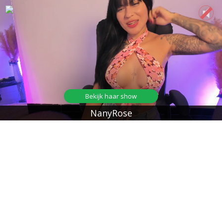
Bekijk haar show
NanyRose