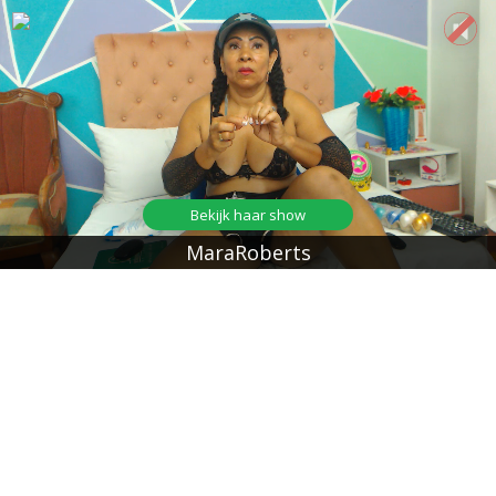
Bekijk haar show
MaraRoberts