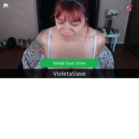
Bekijk haar show
VioletaSlave